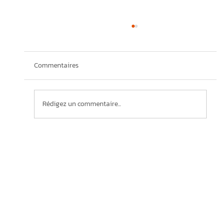
Commentaires
Rédigez un commentaire...
Publication du Plan pour une économie
verte du gouvernement du Québec