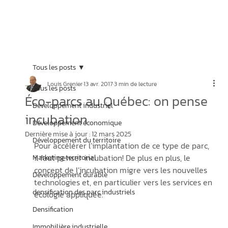
Tous les posts
Louis Grenier
13 avr. 2017
3 min de lecture
Tous les posts
Éco-parcs au Québec: on pense
Développement industriel
incubation
Développement économique
Dernière mise à jour :
12 mars 2025
Développement du territoire
Pour accélérer l’implantation de ce type de parc, 
il faut penser incubation! De plus en plus, le 
Marketing territorial
concept de l’incubation migre vers les nouvelles 
Développement durable
technologies et, en particulier vers les services en 
densification des parc industriels
écologie appliquée.
Densification
Immobilière industrielle