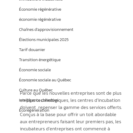
Économie régénérative
économie régénérative
Chaînes d’approvisionnement
Élections municipales 2025
Tarif douanier
Transition énergétique
Économie sociale
Économie sociale au Québec
Culture au Québec
Parce que les nouvelles entreprises sont de plus 
en plus technologiques, les centres d’incubation 
Intelligence collective
doivent  repenser la gamme des services offerts. 
Écorégénération
Conçus à la base pour offrir un toit abordable 
aux entrepreneurs faisant leur premiers pas, les 
incubateurs d’entreprises ont commencé à 