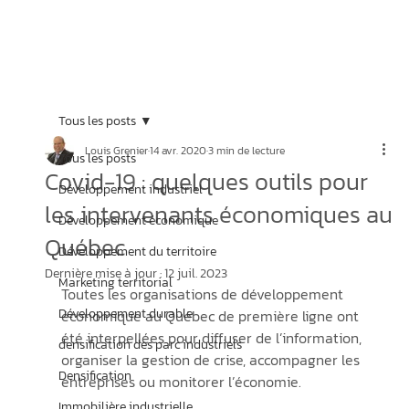
Tous les posts
Louis Grenier
14 avr. 2020
3 min de lecture
Tous les posts
Covid-19 : quelques outils pour
Développement industriel
les intervenants économiques au
Développement économique
Québec
Développement du territoire
Dernière mise à jour :
12 juil. 2023
Marketing territorial
Toutes les organisations de développement 
Développement durable
économique au Québec de première ligne ont 
été interpellées pour diffuser de l’information, 
densification des parc industriels
organiser la gestion de crise, accompagner les 
Densification
entreprises ou monitorer l’économie.  
Immobilière industrielle