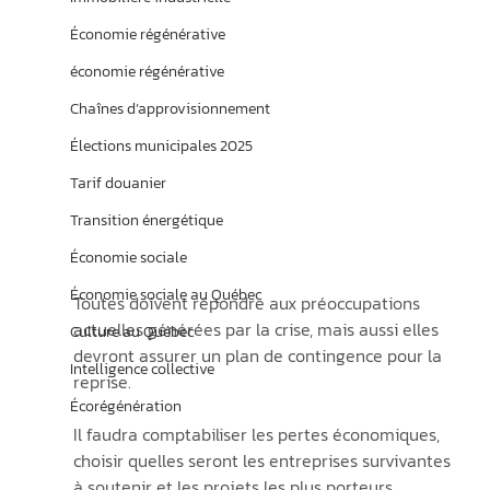
Économie régénérative
économie régénérative
Chaînes d’approvisionnement
Élections municipales 2025
Tarif douanier
Transition énergétique
Économie sociale
Économie sociale au Québec
Toutes doivent répondre aux préoccupations 
actuelles générées par la crise, mais aussi elles 
Culture au Québec
devront assurer un plan de contingence pour la 
Intelligence collective
reprise.
Écorégénération
Il faudra comptabiliser les pertes économiques, 
choisir quelles seront les entreprises survivantes 
à soutenir et les projets les plus porteurs.