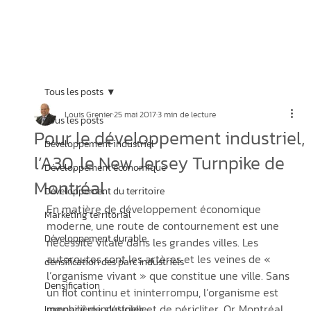
Tous les posts
Louis Grenier
25 mai 2017
3 min de lecture
Tous les posts
Pour le développement industriel,
Développement industriel
l’A30, le New Jersey Turnpike de
Développement économique
Montréal
Développement du territoire
En matière de développement économique 
Marketing territorial
moderne, une route de contournement est une 
Développement durable
nécessité vitale dans les grandes villes. Les 
autoroutes sont les artères et les veines de « 
densification des parc industriels
l’organisme vivant » que constitue une ville. Sans 
Densification
un flot continu et ininterrompu, l’organisme est 
menacé de s’étioler et de péricliter. Or, Montréal 
Immobilière industrielle