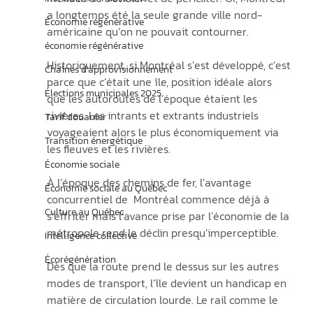
a longtemps été la seule grande ville nord-
Économie régénérative
américaine qu’on ne pouvait contourner.
économie régénérative
Historiquement, si Montréal s’est développé, c’est 
Chaînes d’approvisionnement
parce que c’était une île, position idéale alors 
Élections municipales 2025
que les autoroutes de l’époque étaient les 
rivières. Les intrants et extrants industriels 
Tarif douanier
voyageaient alors le plus économiquement via 
Transition énergétique
les fleuves et les rivières. 
Économie sociale
À l’époque des chemins de fer, l’avantage 
Économie sociale au Québec
concurrentiel de  Montréal commence déjà à 
Culture au Québec
s’effriter mais l’avance prise par l’économie de la 
métropole rend le déclin presqu’imperceptible. 
Intelligence collective
Écorégénération
Dès que la route prend le dessus sur les autres 
modes de transport, l’île devient un handicap en 
matière de circulation lourde. Le rail comme le 