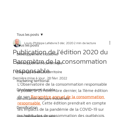
Tous les posts
Louis-Philippe Lefebvre
3 déc. 2020
2 min de lecture
Tous les posts
Publication de l’édition 2020 du
Développement industriel
Baromètre de la consommation
Développement économique
responsable
Développement du territoire
Dernière mise à jour :
28 févr. 2022
Marketing territorial
L’Observatoire de la consommation responsable 
Développement durable
a publié, le 25 novembre dernier, la 11ème édition 
de son 
Baromètre annuel de la consommation 
densification des parc industriels
responsable.
 Cette édition prendrait en compte 
Densification
les impacts de la pandémie de la COVID-19 sur 
les habitudes de consommation des québécois.
Immobilière industrielle