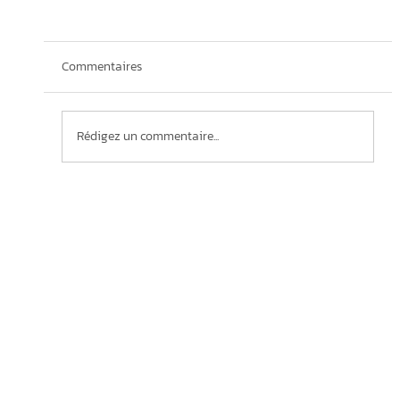
Commentaires
Rédigez un commentaire...
Covid-19 : quelques outils pour les
intervenants économiques au Québec