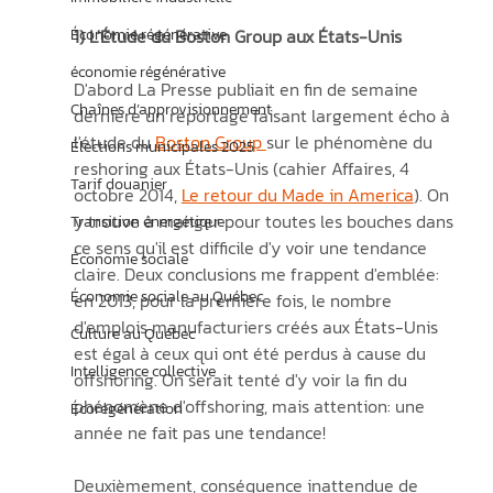
Économie régénérative
1) L'Étude du Boston Group aux États-Unis
économie régénérative
D'abord La Presse publiait en fin de semaine 
Chaînes d’approvisionnement
dernière un reportage faisant largement écho à 
l'étude du 
Boston Group 
sur le phénomène du 
Élections municipales 2025
reshoring aux États-Unis (cahier Affaires, 4 
Tarif douanier
octobre 2014, 
Le retour du Made in America
). On 
y trouve à manger pour toutes les bouches dans 
Transition énergétique
ce sens qu'il est difficile d'y voir une tendance 
Économie sociale
claire. Deux conclusions me frappent d'emblée: 
Économie sociale au Québec
en 2013, pour la première fois, le nombre 
d'emplois manufacturiers créés aux États-Unis 
Culture au Québec
est égal à ceux qui ont été perdus à cause du 
Intelligence collective
offshoring. On serait tenté d'y voir la fin du 
phénomène d'offshoring, mais attention: une 
Écorégénération
année ne fait pas une tendance!
Deuxièmement, conséquence inattendue de 