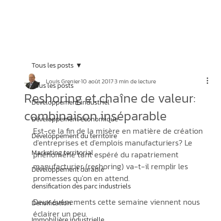
Tous les posts
Louis Grenier
10 août 2017
3 min de lecture
Tous les posts
Reshoring et chaîne de valeur:
Développement industriel
combinaison inséparable
Développement économique
Est-ce la fin de la misère en matière de création 
Développement du territoire
d'entreprises et d'emplois manufacturiers? Le 
Marketing territorial
phénomène tant espéré du rapatriement 
manufacturier (reshoring) va-t-il remplir les 
Développement durable
promesses qu'on en attend.
densification des parc industriels
Deux événements cette semaine viennent nous 
Densification
éclairer un peu. 
Immobilière industrielle