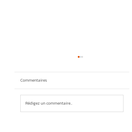
Commentaires
Rédigez un commentaire...
Cobot et reshoring : deux termes qui seront