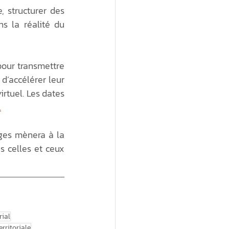
 structurer des 
s la réalité du 
our transmettre 
’accélérer leur 
rtuel. Les dates 
.
ges mènera à la 
s celles et ceux 
rial
erritoriale