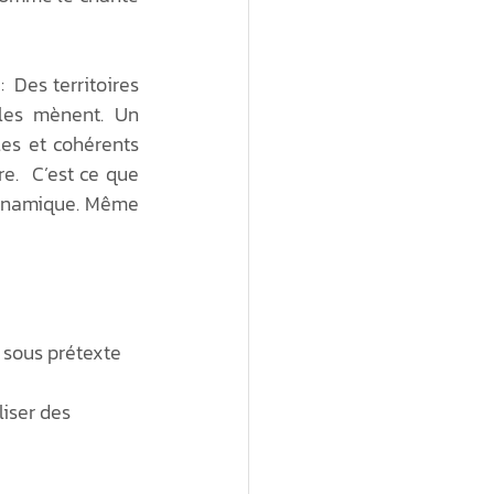
ique
Économie sociale
  Des territoires 
les mènent. Un 
ollective
les et cohérents 
e.  C’est ce que 
dynamique. Même 
 sous prétexte 
iser des 