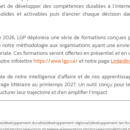
et de développer des compétences durables à l’interne,
olides et activables puis d’ancrer chaque décision dan
e 2026, LGP déploiera une série de formations conçues p
e notre méthodologie aux organisations ayant une envie d
riale. Ces formations seront offertes en présentiel et en vi
otre infolettre 
https://www.lgp.ca/
 et notre page 
LinkedIn
le de notre intelligence d’affaire et de nos apprentissa
age littéraire au printemps 2027. Un outil conçu pour le
ucturer leur trajectoire et d’en amplifier l’impact.
ue
développement durable
développement régional
développement territo
tivité territoriale
vision stratégique
innovation territoriale
compétitivité t