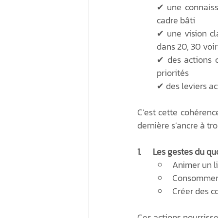
✔ une connaissa
cadre bâti
✔ une vision cl
dans 20, 30 voi
✔ des actions c
priorités
✔ des leviers ac
C’est cette cohérenc
dernière s’ancre à tr
1.      Les gestes du q
Animer un l
Consommer 
Créer des co
Ces actions nourrissen