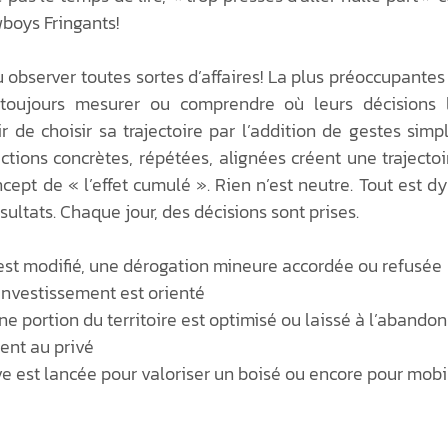
wboys Fringants!
2025
Tarif douanier
Transition énergét
u observer toutes sortes d’affaires! La plus préoccupantes :
 toujours mesurer ou comprendre où leurs décisions 
Québec
Culture au Québec
Intelligence c
ir de choisir sa trajectoire par l’addition de gestes simp
tions concrètes, répétées, alignées créent une trajectoir
cept de « l’effet cumulé ». Rien n’est neutre. Tout est 
sultats. Chaque jour, des décisions sont prises.
st modifié, une dérogation mineure accordée ou refusée
’investissement est orienté
ne portion du territoire est optimisé ou laissé à l’abandon
ient au privé
ve est lancée pour valoriser un boisé ou encore pour mobil