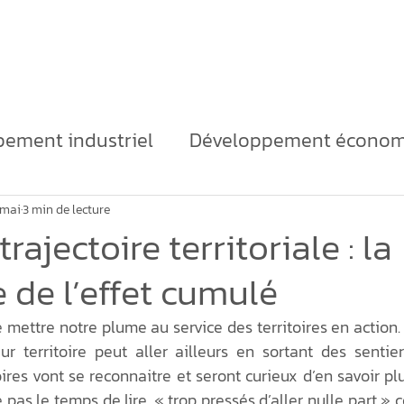
Clients
Équipe
Blog
Contact
B
ement industriel
Développement économ
itoire
Marketing territorial
Développem
 mai
3 min de lecture
trajectoire territoriale : la
 de l’effet cumulé
industriels
Densification
Immobilière in
mettre notre plume au service des territoires en action. 
r territoire peut aller ailleurs en sortant des sentier
e
économie régénérative
Chaînes d’ap
oires vont se reconnaitre et seront curieux d’en savoir plu
pas le temps de lire, « trop pressés d’aller nulle part »