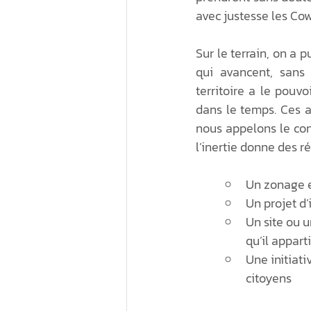
avec justesse les Co
Élections municipales 
Sur le terrain, on a p
qui avancent, sans
Économie sociale au 
territoire a le pouvo
dans le temps. Ces ac
Écorégénération
nous appelons le con
l’inertie donne des ré
Un zonage e
Un projet d
Un site ou u
qu’il appart
Une initiati
citoyens