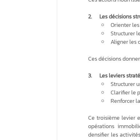
2.      Les décisions s
Orienter le
Structurer 
Aligner les
Ces décisions donnen
3.      Les leviers str
Structurer 
Clarifier l
Renforcer la
Ce troisième levier e
opérations immobili
densifier les activit