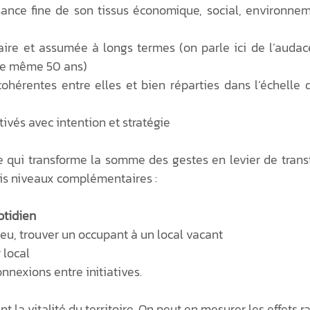
nce fine de son tissus économique, social, environnem
aire et assumée à longs termes (on parle ici de l’audace
re même 50 ans)
ohérentes entre elles et bien réparties dans l’échelle 
tivés avec intention et stratégie
e qui transforme la somme des gestes en levier de transf
ois niveaux complémentaires :
uotidien
ieu, trouver un occupant à un local vacant
local
nnexions entre initiatives.
t la vitalité du territoire. On peut en mesurer les effets 