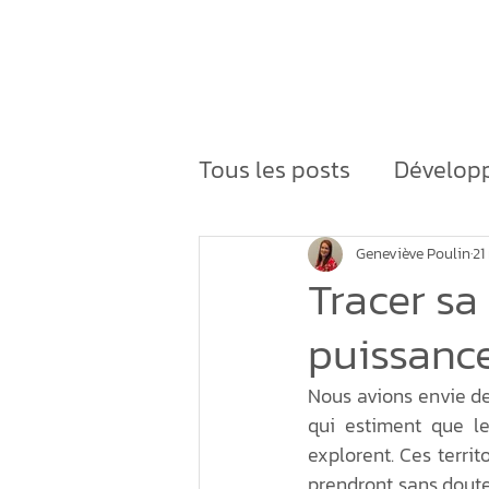
Accueil
Expertise
Tous les posts
Développ
Développement du terr
Geneviève Poulin
21
Tracer sa 
puissance
densification des parc 
Nous avions envie de 
qui estiment que leu
Économie régénérativ
explorent. Ces territ
prendront sans doute 