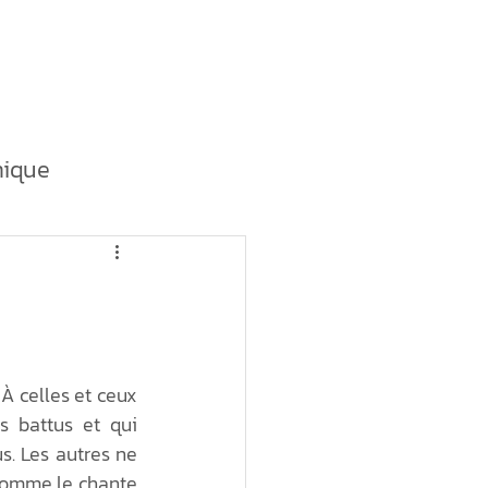
outique
La tournée
ique
ent durable
dustrielle
À celles et ceux 
s battus et qui 
provisionnement
s. Les autres ne 
 comme le chante 