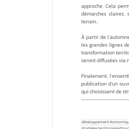
approche. Cela perm
démarches claires, s
terrain..
À partir de l’automn
les grandes lignes d
transformation territo
seront diffusées via n
Finalement, l’ensemb
publication d’un ouvr
qui choisissent de str
développement économiq
stratégie territoriale
attrac