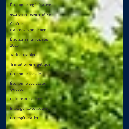
Économie régénérative
économie régénérative
Chaînes
d’approvisionnement
Élections municipales
2025
Tarif douanier
Transition énergétique
Économie sociale
Économie sociale au
Québec
Culture au Québec
Intelligence collective
Écorégénération