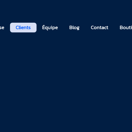
Clients
Équipe
Blog
Contact
B
se
Clients
Équipe
Blog
Contact
Bout
projets