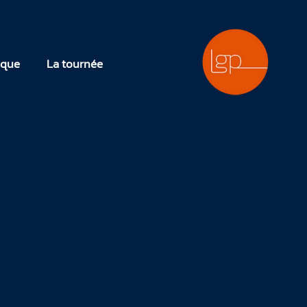
outique
La tournée
ique
La tournée