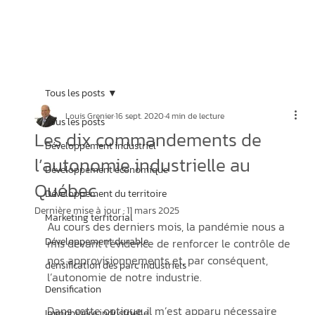
Tous les posts
Louis Grenier
16 sept. 2020
4 min de lecture
Tous les posts
Les dix commandements de
Développement industriel
l’autonomie industrielle au
Développement économique
Québec
Développement du territoire
Dernière mise à jour :
11 mars 2025
Marketing territorial
Au cours des derniers mois, la pandémie nous a 
Développement durable
mis devant l’évidence de renforcer le contrôle de 
nos approvisionnements et, par conséquent, 
densification des parc industriels
l’autonomie de notre industrie.
Densification
Dans cette optique, il m’est apparu nécessaire 
Immobilière industrielle