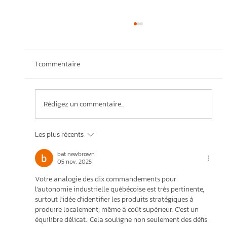
1 commentaire
Rédigez un commentaire...
Les plus récents
Stratégie de développement industriel au
bat newbrown
Québec
05 nov. 2025
Votre analogie des dix commandements pour 
l'autonomie industrielle québécoise est très pertinente, 
surtout l'idée d'identifier les produits stratégiques à 
produire localement, même à coût supérieur. C'est un 
équilibre délicat.  Cela souligne non seulement des défis 