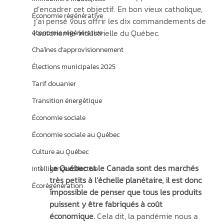
d’encadrer cet objectif. En bon vieux catholique, 
Économie régénérative
j’ai pensé vous offrir les dix commandements de 
l’autonomie industrielle du Québec.
économie régénérative
Chaînes d’approvisionnement
Élections municipales 2025
Tarif douanier
Transition énergétique
Économie sociale
Économie sociale au Québec
Culture au Québec
Le Québec et le Canada sont des marchés 
Intelligence collective
très petits à l’échelle planétaire, il est donc 
Écorégénération
impossible de penser que tous les produits 
puissent y être fabriqués à coût 
économique.
 Cela dit, la pandémie nous a 