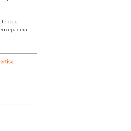
ctent ce 
en reparlera 
ertise 