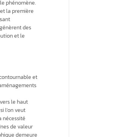
e le phénomène. 
 et la première 
sant 
génèrent des 
tion et le 
ncontournable et 
s aménagements 
vers le haut 
i l'on veut 
a nécessité 
înes de valeur 
aphique demeure 