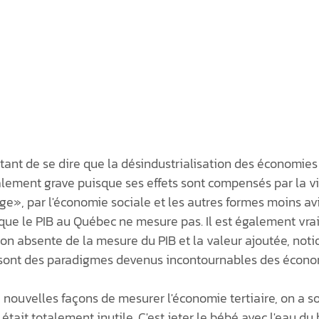
ortant de se dire que la désindustrialisation des économies
lement grave puisque ses effets sont compensés par la v
e», par l'économie sociale et les autres formes moins avi
ue le PIB au Québec ne mesure pas. Il est également vrai
tion absente de la mesure du PIB et la valeur ajoutée, noti
 sont des paradigmes devenus incontournables des écon
 nouvelles façons de mesurer l'économie tertiaire, on a s
tait totalement inutile. C'est jeter le bébé avec l'eau du 