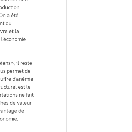
roduction 
On a été 
nt du 
re et la 
e l'économie 
ens», il reste 
ous permet de 
uffre d'anémie 
ucturel est le 
ations ne fait 
înes de valeur 
vantage de 
onomie. 