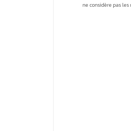
ne considère pas les
Élections municipales 
Économie sociale au 
Écorégénération