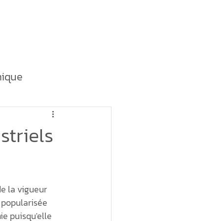
outique
La tournée
ique
ent durable
striels
dustrielle
e la vigueur 
provisionnement
 popularisée 
e puisqu'elle 