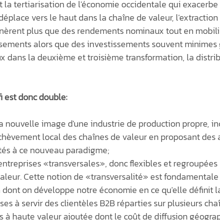
 la tertiarisation de l'économie occidentale qui exacerb
déplace vers le haut dans la chaîne de valeur, l'extraction
nèrent plus que des rendements nominaux tout en mobili
ssements alors que des investissements souvent minimes 
dans la deuxième et troisième transformation, la distribu
fi est donc double:
la nouvelle image d'une industrie de production propre, i
achèvement local des chaînes de valeur en proposant de
ptés à ce nouveau paradigme;
ntreprises «transversales», donc flexibles et regroupées 
aleur. Cette notion de «transversalité» est fondamentale s
 dont on développe notre économie en ce qu'elle définit l
ses à servir des clientèles B2B réparties sur plusieurs cha
s à haute valeur ajoutée dont le coût de diffusion géogr