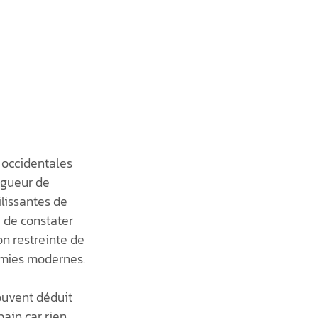
 occidentales 
igueur de 
lissantes de 
 de constater 
on restreinte de 
omies modernes.
ouvent déduit 
bain car rien 