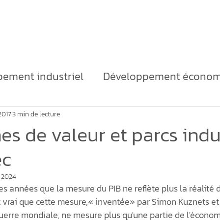
Clients
Équipe
Blog
Contact
B
ement industriel
Développement économ
itoire
Marketing territorial
Développem
 2017
3 min de lecture
nes de valeur et parcs indu
ec
industriels
Densification
Immobilière in
 2024
s années que la mesure du PIB ne reflète plus la réalité d
e
économie régénérative
Chaînes d’ap
st vrai que cette mesure,« inventée» par Simon Kuznets et
erre mondiale, ne mesure plus qu'une partie de l'économi