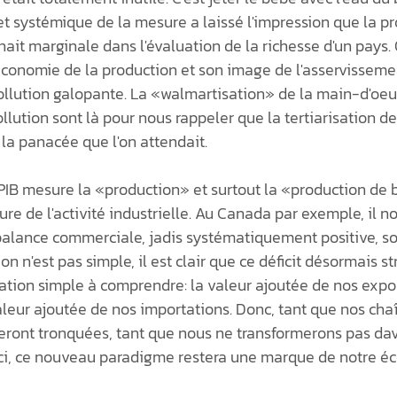
ejet systémique de la mesure a laissé l'impression que la p
it marginale dans l'évaluation de la richesse d'un pays. 
'économie de la production et son image de l'asservisseme
pollution galopante. La «walmartisation» de la main-d'oeuv
ollution sont là pour nous rappeler que la tertiarisation d
 la panacée que l'on attendait. 
PIB mesure la «production» et surtout la «production de bi
re de l'activité industrielle. Au Canada par exemple, il n
balance commerciale, jadis systématiquement positive, so
ion n'est pas simple, il est clair que ce déficit désormais str
ion simple à comprendre: la valeur ajoutée de nos export
valeur ajoutée de nos importations. Donc, tant que nos cha
eront tronquées, tant que nous ne transformerons pas da
ci, ce nouveau paradigme restera une marque de notre éc