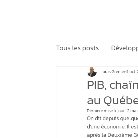
Accueil
Expertise
Tous les posts
Développ
Développement du terr
Louis Grenier
4 oct.
PIB, chaî
au Québ
densification des parc 
Dernière mise à jour :
2 mai
On dit depuis quelque
Économie régénérativ
d'une économie. Il e
après la Deuxième Gu