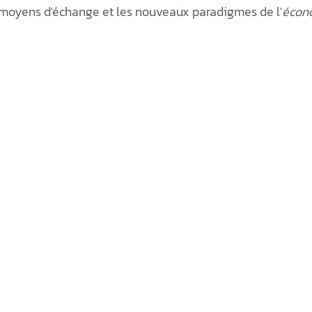
 moyens d'échange et les nouveaux paradigmes de l'
écono
2025
Tarif douanier
Transition énergét
Québec
Culture au Québec
Intelligence c