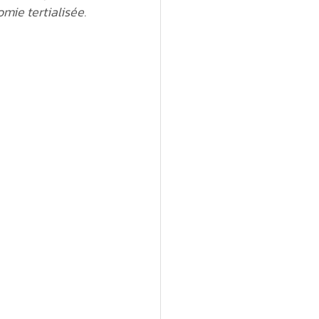
mie tertialisée.
ique
Économie sociale
ollective