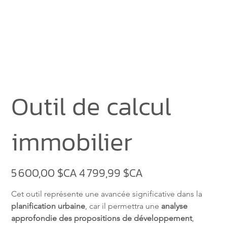
Outil de calcul
immobilier
5 600,00 $CA
4 799,99 $CA
Prix
Prix
d’origine
promotionnel
Cet outil représente une avancée significative dans la 
planification urbaine
, car il permettra une 
analyse 
approfondie des propositions de développement
, 