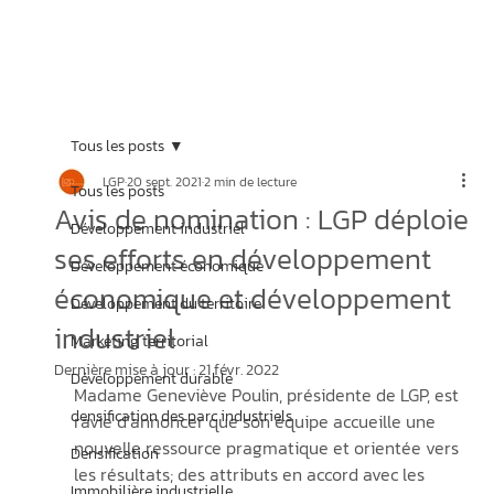
Tous les posts
LGP
20 sept. 2021
2 min de lecture
Tous les posts
Avis de nomination : LGP déploie
Développement industriel
ses efforts en développement
Développement économique
économique et développement
Développement du territoire
industriel
Marketing territorial
Dernière mise à jour :
21 févr. 2022
Développement durable
Madame Geneviève Poulin, présidente de LGP, est 
densification des parc industriels
ravie d’annoncer que son équipe accueille une 
nouvelle ressource pragmatique et orientée vers 
Densification
les résultats; des attributs en accord avec les 
Immobilière industrielle