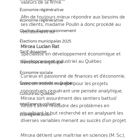
valeurs de la firme.
Économie régénérative
Afin de toujours mieux répondre aux besoins de 
économie régénérative
ses clients, madame Poulin a donc procédé au 
Chaînes d’approvisionnement
recrutement de : 
Élections municipales 2025
Mircea Lucian Rat
Tarif douanier
Spécialiste en développement économique et 
développement industriel au Québec
Transition énergétique
Économie sociale
Curieux et passionné de finances et d'économie, 
avec un intérêt marqué pour les projets 
Économie sociale au Québec
conceptuels requérant une pensée analytique, 
Culture au Québec
Mircea sort assurément des sentiers battus! 
Intelligence collective
Ainsi, il aime résoudre des problèmes en 
visualisant le but recherché et en analysant les 
Écorégénération
diverses variables menant au succès d’un projet.
Mircea détient une maîtrise en sciences (M. Sc.), 