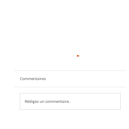
Commentaires
Rédigez un commentaire...
Avis de nomination : LGP déploie ses efforts