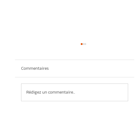
Commentaires
Rédigez un commentaire...
Marketing territorial pour bâtir une VRAIE
identité