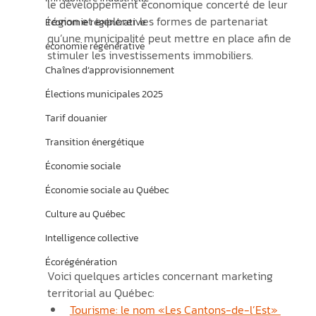
le développement économique concerté de leur 
région et explorer les formes de partenariat 
Économie régénérative
qu’une municipalité peut mettre en place afin de 
économie régénérative
stimuler les investissements immobiliers.   
Chaînes d’approvisionnement
Élections municipales 2025
Tarif douanier
Transition énergétique
Économie sociale
Économie sociale au Québec
Culture au Québec
Intelligence collective
Écorégénération
Voici quelques articles concernant marketing 
territorial au Québec:
Tourisme: le nom «Les Cantons-de-l’Est» 