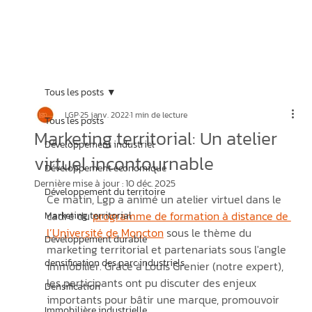
Tous les posts
LGP
25 janv. 2022
1 min de lecture
Tous les posts
Marketing territorial: Un atelier
Développement industriel
virtuel incontournable
Développement économique
Dernière mise à jour :
10 déc. 2025
Développement du territoire
Ce matin, Lgp a animé un atelier virtuel dans le 
cadre du 
programme de formation à distance de 
Marketing territorial
l’Université de Moncton
 sous le thème du 
Développement durable
marketing territorial et partenariats sous l'angle 
densification des parc industriels
immobilier. Grâce à Louis Grenier (notre expert), 
les participants ont pu discuter des enjeux 
Densification
importants pour bâtir une marque, promouvoir 
Immobilière industrielle