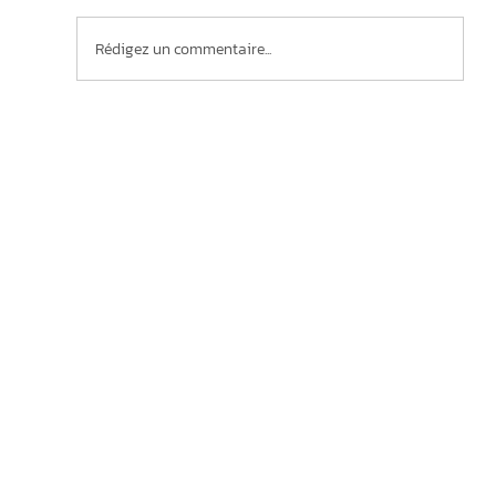
Rédigez un commentaire...
Marketing territorial: Un atelier virtuel
incontournable