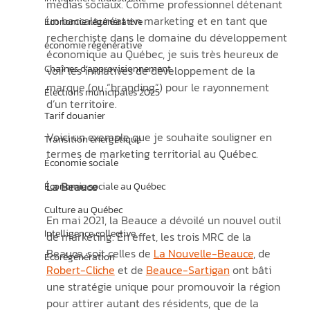
médias sociaux. Comme professionnel détenant 
un baccalauréat en marketing et en tant que 
Économie régénérative
recherchiste dans le domaine du développement 
économie régénérative
économique au Québec, je suis très heureux de 
Chaînes d’approvisionnement
voir les initiatives de développement de la 
marque (ou “branding”) pour le rayonnement 
Élections municipales 2025
d’un territoire.
Tarif douanier
Voici un exemple que je souhaite souligner en 
Transition énergétique
termes de marketing territorial au Québec.
Économie sociale
La Beauce
Économie sociale au Québec
Culture au Québec
En mai 2021, la Beauce a dévoilé un nouvel outil 
Intelligence collective
de marketing. En effet, les trois MRC de la 
Beauce, soit celles de 
La Nouvelle-Beauce
, de 
Écorégénération
Robert-Cliche
 et de 
Beauce-Sartigan
 ont bâti 
une stratégie unique pour promouvoir la région 
pour attirer autant des résidents, que de la 