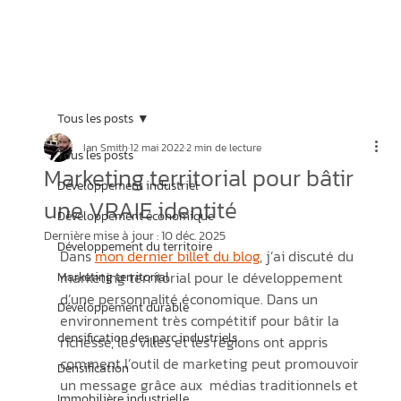
Tous les posts
Ian Smith
12 mai 2022
2 min de lecture
Tous les posts
Marketing territorial pour bâtir
Développement industriel
une VRAIE identité
Développement économique
Dernière mise à jour :
10 déc. 2025
Développement du territoire
Dans 
mon dernier billet du blog
, j’ai discuté du 
marketing territorial pour le développement 
Marketing territorial
d’une personnalité économique. Dans un 
Développement durable
environnement très compétitif pour bâtir la 
densification des parc industriels
richesse, les villes et les régions ont appris 
comment l’outil de marketing peut promouvoir 
Densification
un message grâce aux  médias traditionnels et 
Immobilière industrielle