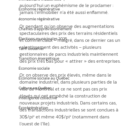
aujourd’hui un euphémisme de le proclamer : 
Économie régénérative
jamais l’immobilier n’a été aussi enflammé.
économie régénérative
Or pendant qu’on observe des augmentations 
Chaînes d’approvisionnement
spectaculaires des prix des terrains résidentiels 
Élections municipales 2025
et commerciaux – malgré, dans ce dernier cas un 
ralentissement des activités – plusieurs 
Tarif douanier
gestionnaires de parcs industriels maintiennent 
Transition énergétique
des prix très bas pour « attirer » des entreprises.
Économie sociale
Or, on observe des prix élevés, même dans le 
Économie sociale au Québec
domaine industriel, dans plusieurs parties de la 
Culture au Québec
ville de Montréal et ce ne sont pas ces prix 
élevés qui ont empêché la construction de 
Intelligence collective
nouveaux projets industriels. Dans certains cas, 
Écorégénération
des transactions industrielles se sont conclues à 
30$/pi² et même 40$/pi² (notamment dans 
l’ouest de l’île). 