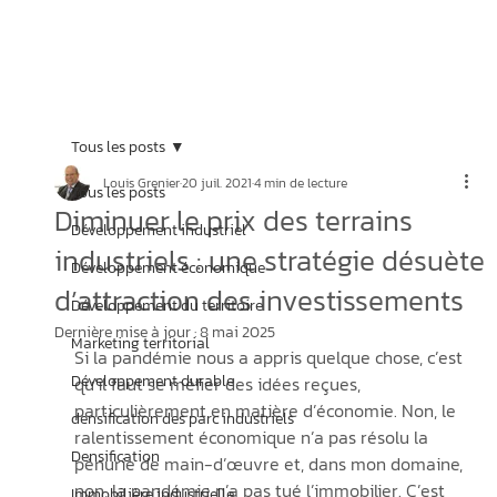
Tous les posts
Louis Grenier
20 juil. 2021
4 min de lecture
Tous les posts
Diminuer le prix des terrains
Développement industriel
industriels : une stratégie désuète
Développement économique
d’attraction des investissements
Développement du territoire
Dernière mise à jour :
8 mai 2025
Marketing territorial
Si la pandémie nous a appris quelque chose, c’est 
Développement durable
qu’il faut se méfier des idées reçues, 
particulièrement en matière d’économie. Non, le 
densification des parc industriels
ralentissement économique n’a pas résolu la 
Densification
pénurie de main-d’œuvre et, dans mon domaine, 
non, la pandémie n’a pas tué l’immobilier. C’est 
Immobilière industrielle