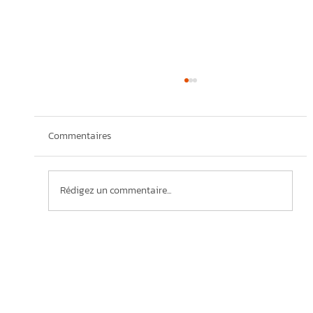
Commentaires
Rédigez un commentaire...
Les auditoires : pièces maîtresses de
l’attraction d’entreprises pour le
développement d’un parc