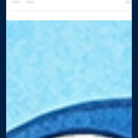
Geneviève Poulin
21 mai
3 min de lecture
Tracer sa trajectoire territoriale : la
puissance de l’effet cumulé
Sur le terrain, on a pu observer toutes sortes d’affaires! La plus
préoccupantes : Des territoires qui avancent, sans toujours mesurer
ou comprendre où leurs décisions les mènent.