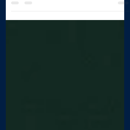
Geneviève Poulin
18 déc. 2025
2 min de lecture
Capitaine cohérence : le leadership aligné
pour transformer les projets territoriaux
Capitaine cohérence : un leadership cohérent pour mobiliser les
acteurs, aligner la vision et maximiser l’impact des projets
collectifs.